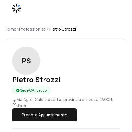
Skip to content
Home
›
Professionisti
›
Pietro
Strozzi
PS
Pietro
Strozzi
Sede OPI
:
Lecco
Via Agro, Calolziocorte, provincia di Lecco, 23801,
Italia
Prenota Appuntamento