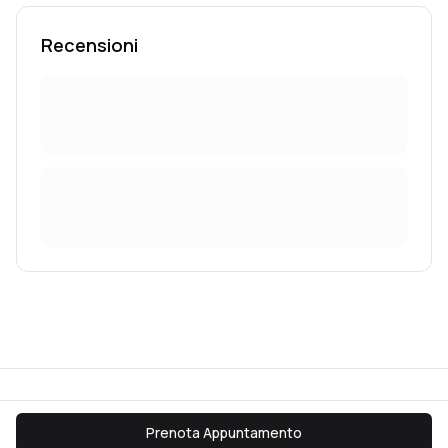
Recensioni
©
2026
CuraMi
FAQ
Termini & Condizioni
Privacy
Contatti
Blog
Mappa del sito
Prenota Appuntamento