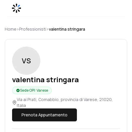
Skip to content
Home
›
Professionisti
›
valentina
stringara
VS
valentina
stringara
Sede OPI
:
Varese
Via ai Prati, Comabbio, provincia di Varese, 21020,
Italia
Prenota Appuntamento