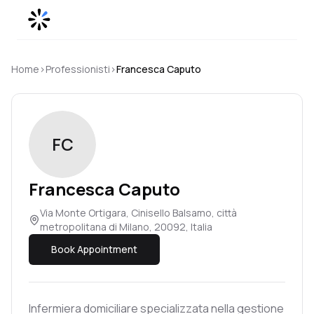
Skip to content
Home
›
Professionisti
›
Francesca
Caputo
FC
Francesca
Caputo
Via Monte Ortigara, Cinisello Balsamo, città
metropolitana di Milano, 20092, Italia
Book Appointment
Infermiera domiciliare specializzata nella gestione