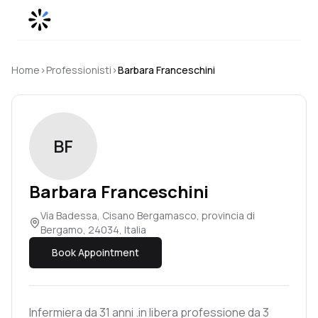
Skip to content
Home
›
Professionisti
›
Barbara
Franceschini
BF
Barbara
Franceschini
Via Badessa, Cisano Bergamasco, provincia di
Bergamo, 24034, Italia
Book Appointment
Infermiera da 31 anni .in libera professione da 3